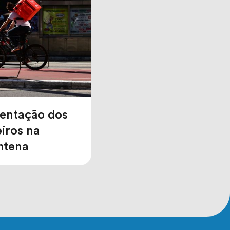
mentação dos
eiros na
ntena