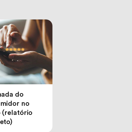
nada do
midor no
 (relatório
eto)