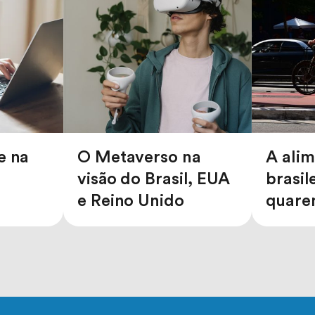
e na
O Metaverso na
A ali
visão do Brasil, EUA
brasil
e Reino Unido
quare