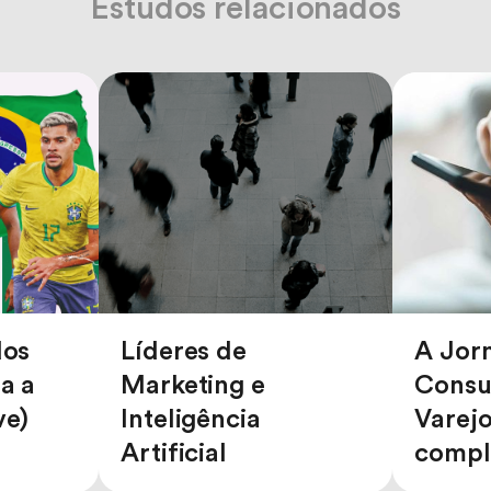
Estudos relacionados
dos
Líderes de
A Jor
ra a
Marketing e
Consu
ve)
Inteligência
Varejo
Artificial
compl