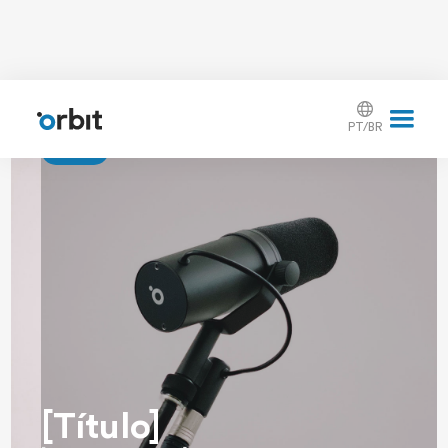
PT/BR
[Tag]
[Título]