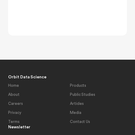
Orbit Data Science
Home
Products
About
Public Studies
Careers
Articles
Privacy
Media
Terms
Contact Us
Newsletter